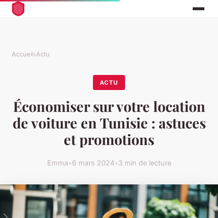
Accueil
›
Actu
ACTU
Économiser sur votre location
de voiture en Tunisie : astuces
et promotions
Emma
•
6 mars 2024
•
3 min de lecture