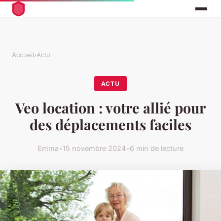
Accueil
›
Actu
ACTU
Veo location : votre allié pour
des déplacements faciles
Emma
•
15 novembre 2024
•
6 min de lecture