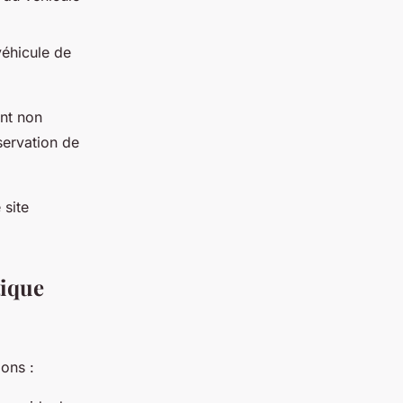
véhicule de
ent non
servation de
 site
tique
ions :