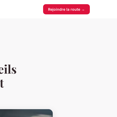
Rejoindre la route →
ils
t