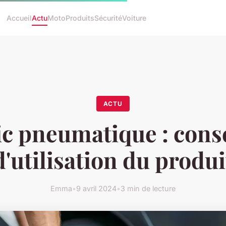
Accueil
Actu
Moto
Produits
Sécurité
Voiture
ACTU
ic pneumatique : conse
d'utilisation du produi
Emma
•
9 avril 2024
•
3 min de lecture