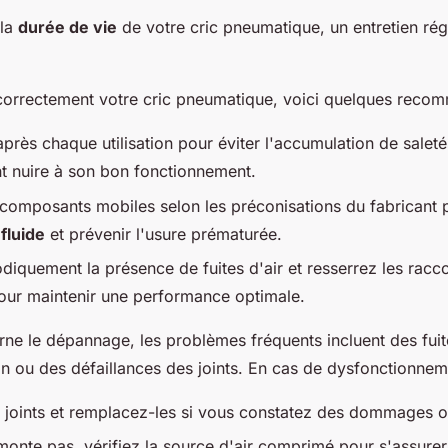
 la
durée de vie
de votre cric pneumatique, un entretien régu
 correctement votre cric pneumatique, voici quelques reco
près chaque utilisation pour éviter l'accumulation de saleté
nt nuire à son bon fonctionnement.
s composants mobiles selon les préconisations du fabricant 
 fluide
et prévenir l'usure prématurée.
odiquement la présence de fuites d'air et resserrez les racco
our maintenir une performance optimale.
ne le dépannage, les problèmes fréquents incluent des fuite
on ou des défaillances des joints. En cas de dysfonctionnem
s joints et remplacez-les si vous constatez des dommages o
 monte pas, vérifiez la source d'air comprimé pour s'assurer 