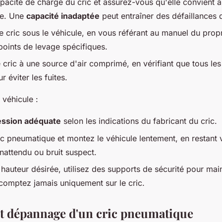
apacité de charge du cric et assurez-vous qu'elle convient 
le. Une
capacité inadaptée
peut entraîner des défaillances
e cric sous le véhicule, en vous référant au manuel du propr
 points de levage spécifiques.
 cric à une source d'air comprimé, en vérifiant que tous le
r éviter les fuites.
 véhicule :
ession adéquate
selon les indications du fabricant du cric.
ic pneumatique et montez le véhicule lentement, en restant v
attendu ou bruit suspect.
 hauteur désirée, utilisez des supports de sécurité pour main
 comptez jamais uniquement sur le cric.
et dépannage d'un cric pneumatique