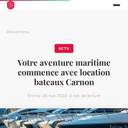
Accueil
›
Actu
ACTU
Votre aventure maritime
commence avec location
bateaux Carnon
Emma
•
28 mai 2024
•
3 min de lecture