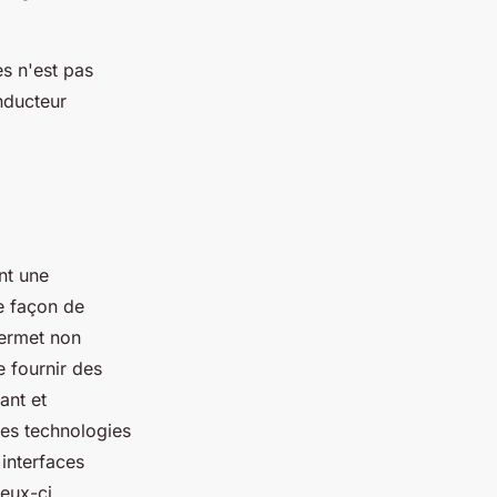
s n'est pas
nducteur
nt une
e façon de
ermet non
 fournir des
ant et
les technologies
 interfaces
ceux-ci