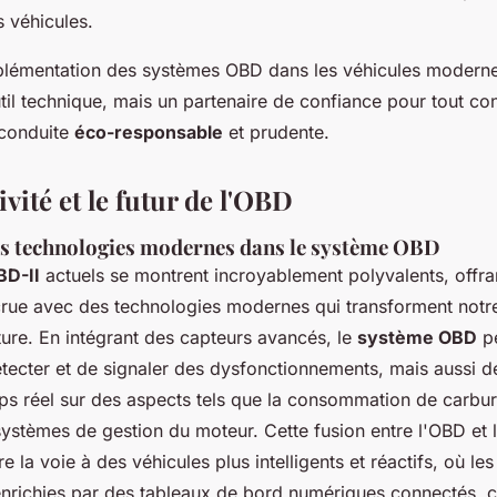
s véhicules.
plémentation des systèmes OBD dans les véhicules moderne
til technique, mais un partenaire de confiance pour tout co
 conduite
éco-responsable
et prudente.
vité et le futur de l'OBD
es technologies modernes dans le système OBD
BD-II
actuels se montrent incroyablement polyvalents, offra
crue avec des technologies modernes qui transforment notr
ture. En intégrant des capteurs avancés, le
système OBD
p
tecter et de signaler des dysfonctionnements, mais aussi de
s réel sur des aspects tels que la consommation de carbur
 systèmes de gestion du moteur. Cette fusion entre l'OBD et 
 la voie à des véhicules plus intelligents et réactifs, où les
 enrichies par des tableaux de bord numériques connectés, 