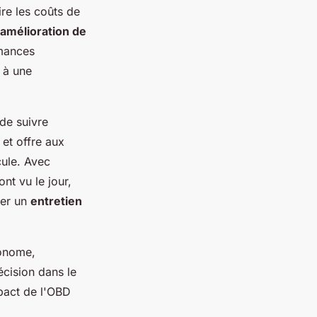
ire les coûts de
amélioration de
rmances
 à une
de suivre
 et offre aux
cule. Avec
nt vu le jour,
ter un
entretien
tonome,
écision dans le
mpact de l'OBD