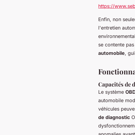
https://www.seba
Enfin, non seul
l'entretien auto
environnementale
se contente pas 
automobile
, gu
Fonctionna
Capacités de 
Le système
OBD
automobile moder
véhicules peuve
de diagnostic
OB
dysfonctionnemen
anomalies avant