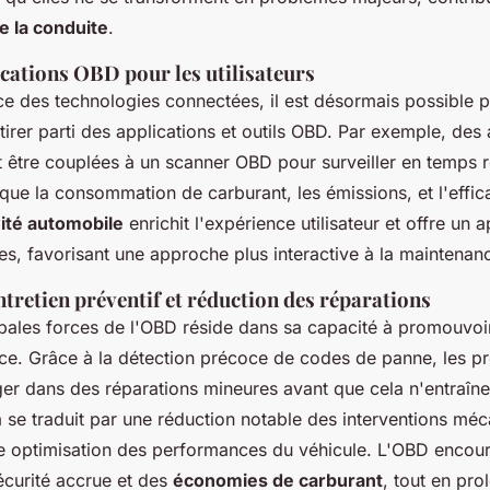
e la conduite
.
ications OBD pour les utilisateurs
e des technologies connectées, il est désormais possible p
irer parti des applications et outils OBD. Par exemple, des 
 être couplées à un scanner OBD pour surveiller en temps r
que la consommation de carburant, les émissions, et l'effic
ité automobile
enrichit l'expérience utilisateur et offre un
s, favorisant une approche plus interactive à la maintenan
ntretien préventif et réduction des réparations
ipales forces de l'OBD réside dans sa capacité à promouvo
ce. Grâce à la détection précoce de codes de panne, les pr
er dans des réparations mineures avant que cela n'entraîne
a se traduit par une réduction notable des interventions mé
e optimisation des performances du véhicule. L'OBD encour
écurité accrue et des
économies de carburant
, tout en pro