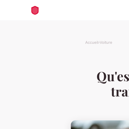
Accueil
›
Voiture
Qu'es
tr