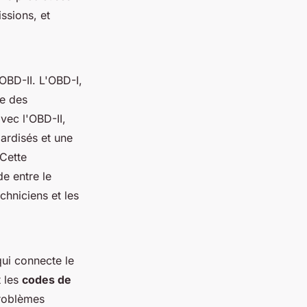
ssions, et
OBD-II. L'OBD-I,
le des
vec l'OBD-II,
dardisés et une
 Cette
de entre le
echniciens et les
qui connecte le
t les
codes de
problèmes