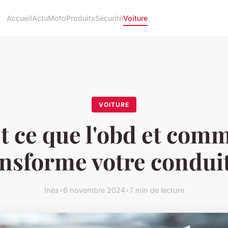
Accueil
Actu
Moto
Produits
Sécurité
Voiture
VOITURE
t ce que l'obd et comm
ansforme votre conduit
Inès
•
6 novembre 2024
•
7 min de lecture