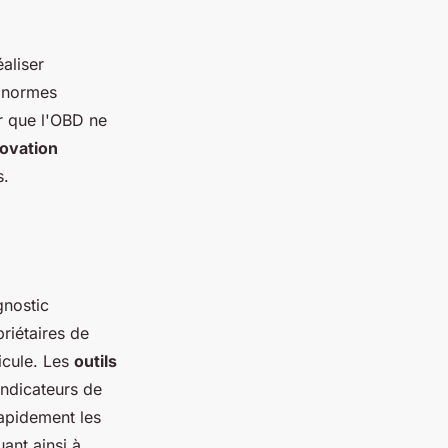
aliser
s normes
ir que l'OBD ne
ovation
s.
gnostic
riétaires de
icule. Les
outils
indicateurs de
rapidement les
ant ainsi à