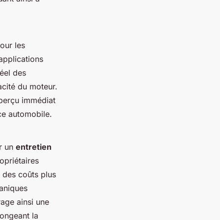
our les
applications
éel des
acité du moteur.
 aperçu immédiat
ce automobile.
ir un
entretien
opriétaires
 des coûts plus
caniques
age ainsi une
longeant la