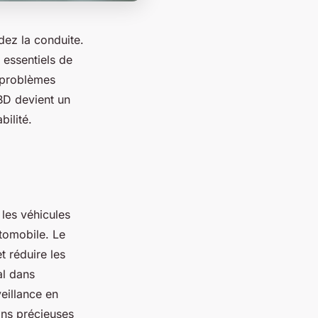
dez la conduite.
 essentiels de
e problèmes
OBD devient un
ilité.
les véhicules
tomobile. Le
t réduire les
al dans
eillance en
ons précieuses