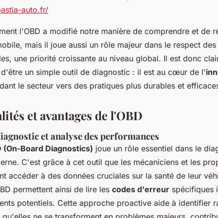
stia-auto.fr/
ement l'OBD a modifié notre manière de comprendre et de ré
mobile, mais il joue aussi un rôle majeur dans le respect de
s, une priorité croissante au niveau global. Il est donc cla
d'être un simple outil de diagnostic : il est au cœur de l'
inn
idant le secteur vers des pratiques plus durables et efficace
lités et avantages de l'OBD
diagnostic et analyse des performances
 (On-Board Diagnostics)
joue un rôle essentiel dans le dia
ne. C'est grâce à cet outil que les mécaniciens et les prop
nt accéder à des données cruciales sur la santé de leur véh
D permettent ainsi de lire les
codes d'erreur
spécifiques 
ts potentiels. Cette approche proactive aide à identifier 
 qu'elles ne se transforment en problèmes majeurs, contribu